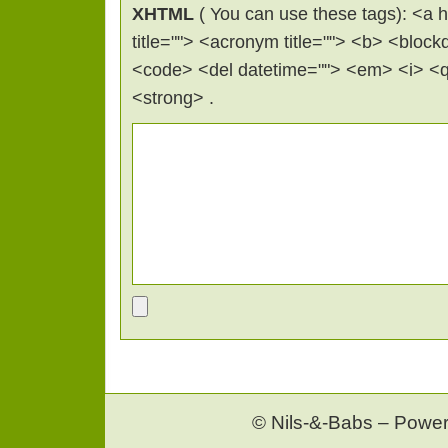
XHTML
( You can use these tags): <a hr
title=""> <acronym title=""> <b> <block
<code> <del datetime=""> <em> <i> <q 
<strong> .
© Nils-&-Babs – Powe