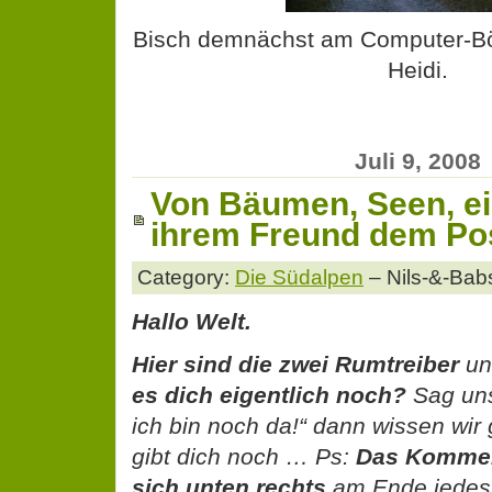
Bisch demnächst am Computer-Bö
Heidi.
Juli 9, 2008
Von Bäumen, Seen, ei
ihrem Freund dem P
Category:
Die Südalpen
– Nils-&-Bab
Hallo Welt.
Hier sind die zwei Rumtreiber
un
es dich eigentlich noch?
Sag uns
ich bin noch da!“ dann wissen wir
gibt dich noch … Ps:
Das Komment
sich unten rechts
am Ende jedes 