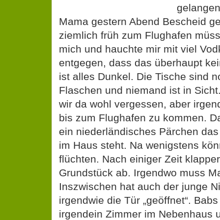
ziemlich früh zum Flughafen müss
mich und hauchte mir mit viel Vod
entgegen, dass das überhaupt kei
ist alles Dunkel. Die Tische sind 
Flaschen und niemand ist in Sich
wir da wohl vergessen, aber irge
bis zum Flughafen zu kommen. Da
ein niederländisches Pärchen das 
im Haus steht. Na wenigstens kön
flüchten. Nach einiger Zeit klappe
Grundstück ab. Irgendwo muss M
Inszwischen hat auch der junge N
irgendwie die Tür „geöffnet“. Babs 
irgendein Zimmer im Nebenhaus un
Mama nebst dem Fahrer vom Vort
Bett. Sogleich ist Joe, nennen wi