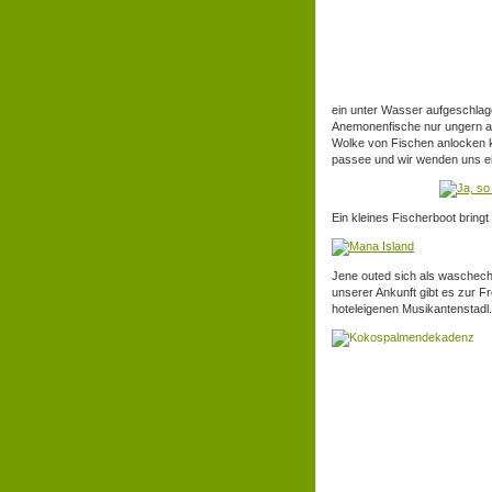
ein unter Wasser aufgeschlag
Anemonenfische nur ungern au
Wolke von Fischen anlocken k
passee und wir wenden uns ei
Ein kleines Fischerboot bringt
Jene outed sich als waschec
unserer Ankunft gibt es zur F
hoteleigenen Musikantenstadl.