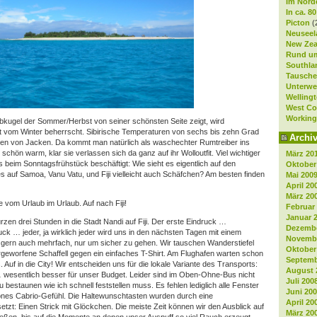
Im Nord
In ca. 8
Picton
(
Neuseela
New Zea
Rund um
Southla
Tausche
Unterwe
Welling
West Co
Working
bkugel der Sommer/Herbst von seiner schönsten Seite zeigt, wird
st vom Winter beherrscht. Sibirische Temperaturen von sechs bis zehn Grad
Archi
en von Jacken. Da kommt man natürlich als waschechter Rumtreiber ins
chön warm, klar sie verlassen sich da ganz auf ihr Wolloutfit. Viel wichtiger
März 20
s beim Sonntagsfrühstück beschäftigt: Wie sieht es eigentlich auf den
Oktober
es auf Samoa, Vanu Vatu, und Fiji vielleicht auch Schäfchen? Am besten finden
Mai 200
April 20
März 20
 vom Urlaub im Urlaub. Auf nach Fiji!
Februar
Januar 
zen drei Stunden in die Stadt Nandi auf Fiji. Der erste Eindruck …
Dezembe
k … jeder, ja wirklich jeder wird uns in den nächsten Tagen mit einem
Novembe
, gern auch mehrfach, nur um sicher zu gehen. Wir tauschen Wanderstiefel
Oktober
geworfene Schaffell gegen ein einfaches T-Shirt. Am Flughafen warten schon
Septemb
. Auf in die City! Wir entscheiden uns für die lokale Variante des Transports:
August 
wesentlich besser für unser Budget. Leider sind im Oben-Ohne-Bus nicht
Juli 200
bestaunen wie ich schnell feststellen muss. Es fehlen lediglich alle Fenster
Juni 20
nes Cabrio-Gefühl. Die Haltewunschtasten wurden durch eine
April 20
etzt: Einen Strick mit Glöckchen. Die meiste Zeit können wir den Ausblick auf
März 20