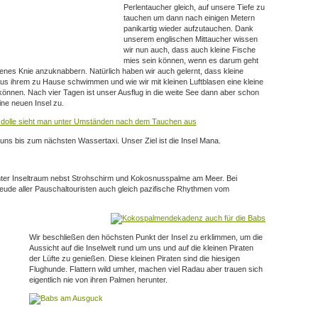
Perlentaucher gleich, auf unsere Tiefe zu
tauchen um dann nach einigen Metern
panikartig wieder aufzutauchen. Dank
unserem englischen Mittaucher wissen
wir nun auch, dass auch kleine Fische
mies sein können, wenn es darum geht
enes Knie anzuknabbern. Natürlich haben wir auch gelernt, dass kleine
s ihrem zu Hause schwimmen und wie wir mit kleinen Luftblasen eine kleine
önnen. Nach vier Tagen ist unser Ausflug in die weite See dann aber schon
ne neuen Insel zu.
 uns bis zum nächsten Wassertaxi. Unser Ziel ist die Insel Mana.
hter Inseltraum nebst Strohschirm und Kokosnusspalme am Meer. Bei
reude aller Pauschaltouristen auch gleich pazifische Rhythmen vom
Wir beschließen den höchsten Punkt der Insel zu erklimmen, um die
Aussicht auf die Inselwelt rund um uns und auf die kleinen Piraten
der Lüfte zu genießen. Diese kleinen Piraten sind die hiesigen
Flughunde. Flattern wild umher, machen viel Radau aber trauen sich
eigentlich nie von ihren Palmen herunter.