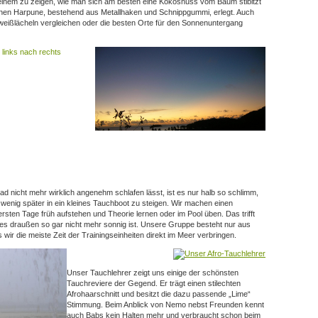
r einem zu zeigen, wie man sich am besten eine Kokosnuss vom Baum stibitzt
leinen Harpune, bestehend aus Metallhaken und Schnippgummi, erlegt. Auch
weißlächeln vergleichen oder die besten Orte für den Sonnenuntergang
d nicht mehr wirklich angenehm schlafen lässt, ist es nur halb so schlimm,
wenig später in ein kleines Tauchboot zu steigen. Wir machen einen
rsten Tage früh aufstehen und Theorie lernen oder im Pool üben. Das trifft
 es draußen so gar nicht mehr sonnig ist. Unsere Gruppe besteht nur aus
wir die meiste Zeit der Trainingseinheiten direkt im Meer verbringen.
Unser Tauchlehrer zeigt uns einige der schönsten
Tauchreviere der Gegend. Er trägt einen stilechten
Afrohaarschnitt und besitzt die dazu passende „Lime“
Stimmung. Beim Anblick von Nemo nebst Freunden kennt
auch Babs kein Halten mehr und verbraucht schon beim