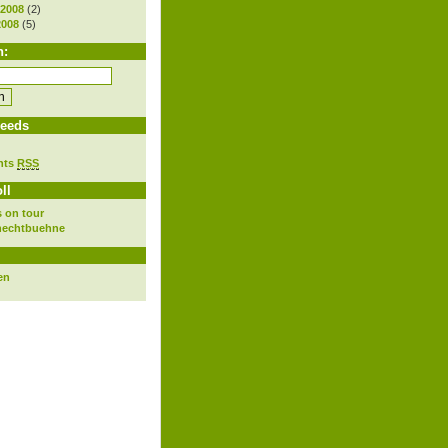
 2008
(2)
2008
(5)
h:
eeds
nts
RSS
ll
 on tour
nechtbuehne
en