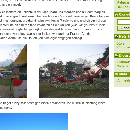
eßen, bis auf die Momente an denen unser Auspuff so viel Rauch erzeugt,
Februar
herofen findet.
Januar 
r Zeit leckersten Früchte in der Markthalle und machen uns auf dem Weg zu
Searc
kt bietet gleich mehrere Überraschungen. Wir sind die einzigen Besucher die
heint es, dementsprechend haben wir keine Probleme uns endlich einmal aus
ls wir uns an einem Stand etwas zu essen kaufen (was wir glauben Nudeln
r zweimal ungläubig gefragt ob wir das wirklich möchten … hmmm … so
t mehr. Aber hey, war super lecker, wer stellt da Fragen. Auf die
RSS-F
, auch wenn uns ein Hauch von Nostalgie entgegen schlägt.
RSS
Comme
Blogro
Francois
Weberk
Meta
Anmeld
e to get funky. Wir besteigen einen Katamaran und düsen in Richtung einer
rchipels.