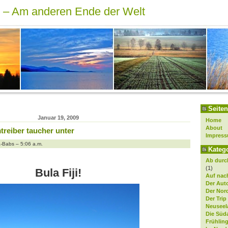
r – Am anderen Ende der Welt
Seiten
Januar 19, 2009
Home
About
mtreiber taucher unter
Impres
&-Babs – 5:06 a.m.
Kateg
Ab durch
(1)
Bula Fiji!
Auf nach
Der Aut
Der Nor
Der Trip
Neuseel
Die Süd
Frühlin