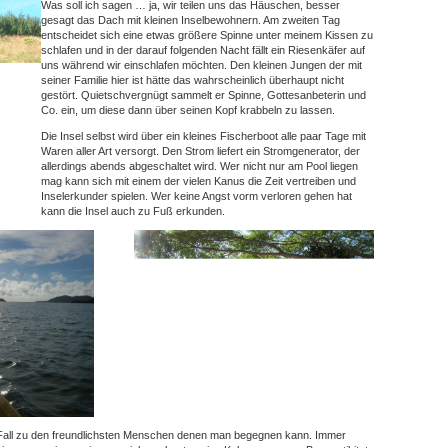
Was soll ich sagen … ja, wir teilen uns das Häuschen, besser
gesagt das Dach mit kleinen Inselbewohnern. Am zweiten Tag
entscheidet sich eine etwas größere Spinne unter meinem Kissen zu
schlafen und in der darauf folgenden Nacht fällt ein Riesenkäfer auf
uns während wir einschlafen möchten. Den kleinen Jungen der mit
seiner Familie hier ist hätte das wahrscheinlich überhaupt nicht
gestört. Quietschvergnügt sammelt er Spinne, Gottesanbeterin und
Co. ein, um diese dann über seinen Kopf krabbeln zu lassen.
Die Insel selbst wird über ein kleines Fischerboot alle paar Tage mit
Waren aller Art versorgt. Den Strom liefert ein Stromgenerator, der
allerdings abends abgeschaltet wird. Wer nicht nur am Pool liegen
mag kann sich mit einem der vielen Kanus die Zeit vertreiben und
Inselerkunder spielen. Wer keine Angst vorm verloren gehen hat
kann die Insel auch zu Fuß erkunden.
 Fall zu den freundlichsten Menschen denen man begegnen kann. Immer