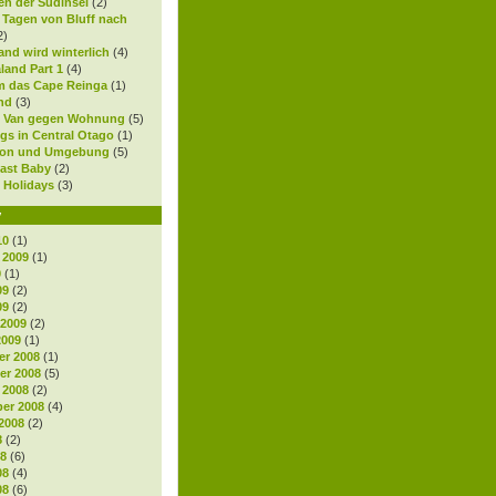
en der Südinsel
(2)
0 Tagen von Bluff nach
2)
nd wird winterlich
(4)
land Part 1
(4)
 das Cape Reinga
(1)
nd
(3)
 Van gegen Wohnung
(5)
gs in Central Otago
(1)
ton und Umgebung
(5)
ast Baby
(2)
 Holidays
(3)
v
10
(1)
 2009
(1)
9
(1)
09
(2)
09
(2)
 2009
(2)
2009
(1)
r 2008
(1)
r 2008
(5)
 2008
(2)
er 2008
(4)
2008
(2)
8
(2)
08
(6)
08
(4)
08
(6)