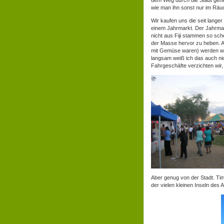
dem Weg durch die Stadt geni
wie man ihn sonst nur im Räuc
Wir kaufen uns die seit lange
einem Jahrmarkt. Der Jahrmar
nicht aus Fiji stammen so sc
der Masse hervor zu heben. A
mit Gemüse waren) werden wi
langsam weiß ich das auch nich
Fahrgeschäfte verzichten wir
Aber genug von der Stadt. Tim
der vielen kleinen Inseln des A