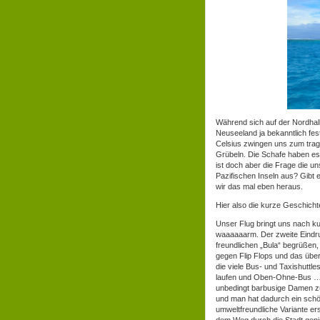
Während sich auf der Nordhal
Neuseeland ja bekanntlich fe
Celsius zwingen uns zum trag
Grübeln. Die Schafe haben es s
ist doch aber die Frage die un
Pazifischen Inseln aus? Gibt 
wir das mal eben heraus.
Hier also die kurze Geschichte
Unser Flug bringt uns nach kur
waaaaaarm. Der zweite Eindruc
freundlichen „Bula“ begrüßen
gegen Flip Flops und das über
die viele Bus- und Taxishuttles
laufen und Oben-Ohne-Bus … 
unbedingt barbusige Damen zu 
und man hat dadurch ein schö
umweltfreundliche Variante ers