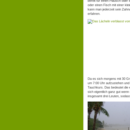
bereit für einen Plausch ode
oder einen Fisch mit einer k
kann man jederzeit sein Zahn
erfahren.
Da es sich morgens mit 30 Gra
um 7:00 Uhr aufzustehen und 
Tauchkurs. Das bedeutet die e
sich eigentlich ganz gut wenn
insgesamt drei Leuten, sodass 