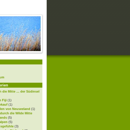
sum
orien
 die Mitte … der Südinsel
 Fiji
(1)
okauf
(1)
den von Neuseeland
(1)
 durch die Wilde Mitte
ands
(5)
alpen
(5)
gsgefühle
(3)