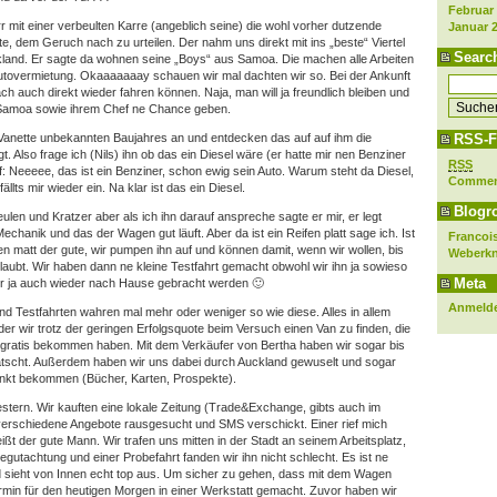
Februar
r mit einer verbeulten Karre (angeblich seine) die wohl vorher dutzende
Januar 
e, dem Geruch nach zu urteilen. Der nahm uns direkt mit ins „beste“ Viertel
Searc
land. Er sagte da wohnen seine „Boys“ aus Samoa. Die machen alle Arbeiten
 Autovermietung. Okaaaaaaay schauen wir mal dachten wir so. Bei der Ankunft
h auch direkt wieder fahren können. Naja, man will ja freundlich bleiben und
Samoa sowie ihrem Chef ne Chance geben.
anette unbekannten Baujahres an und entdecken das auf auf ihm die
RSS-F
t. Also frage ich (Nils) ihn ob das ein Diesel wäre (er hatte mir nen Benziner
RSS
f: Neeeee, das ist ein Benziner, schon ewig sein Auto. Warum steht da Diesel,
Comme
fällts mir wieder ein. Na klar ist das ein Diesel.
Blogro
en und Kratzer aber als ich ihn darauf anspreche sagte er mir, er legt
echanik und das der Wagen gut läuft. Aber da ist ein Reifen platt sage ich. Ist
Francois
en matt der gute, wir pumpen ihn auf und können damit, wenn wir wollen, bis
Weberk
aubt. Wir haben dann ne kleine Testfahrt gemacht obwohl wir ihn ja sowieso
Meta
 wir ja auch wieder nach Hause gebracht werden 🙂
Anmeld
d Testfahrten wahren mal mehr oder weniger so wie diese. Alles in allem
 der wir trotz der geringen Erfolgsquote beim Versuch einen Van zu finden, die
o gratis bekommen haben. Mit dem Verkäufer von Bertha haben wir sogar bis
uatscht. Außerdem haben wir uns dabei durch Auckland gewuselt und sogar
kt bekommen (Bücher, Karten, Prospekte).
estern. Wir kauften eine lokale Zeitung (Trade&Exchange, gibts auch im
 verschiedene Angebote rausgesucht und SMS verschickt. Einer rief mich
t der gute Mann. Wir trafen uns mitten in der Stadt an seinem Arbeitsplatz,
gutachtung und einer Probefahrt fanden wir ihn nicht schlecht. Es ist ne
sieht von Innen echt top aus. Um sicher zu gehen, dass mit dem Wagen
ermin für den heutigen Morgen in einer Werkstatt gemacht. Zuvor haben wir