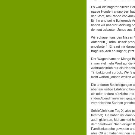
Es war ein hagerer älterer Her
nasse Hunde transportiert hatt
der Stadt, am Rande von Auck
für ihn und seine florierende
hätten wir unserer Meinung nac
den gut gebauten Jungs aus 
Wir schauen uns den Nissan V
Aufschrift „Turbo Diesel“ prang
angeboten). Er sagt mir darau
frage ich. Ach so sagt er, jetzt 
Der Wagen hatte ne Menge Beul
immer viel mehr Wert auf die M
wahrscheinlich nur ein bissch
Timbuktu und zurück. Wer’s gl
nicht wollten, jedoch wollten
Die anderen Besichtigungen un
aber ein lustige Erfahrung bei
ein oder andere nützliche Inf
in den Abend hinein nett geq
verschiedene Sachen geschen
Schließlich kam Tag X, also g
Internet). Da haben wir dann
auch gleich an. Mohammed heiß
dem Skytower. Nach einiger Be
Familienkutsche gewesen und 
alles OK ist, haben wir nen T