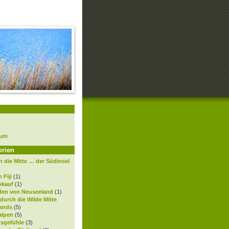
sum
orien
 die Mitte … der Südinsel
 Fiji
(1)
okauf
(1)
den von Neuseeland
(1)
 durch die Wilde Mitte
ands
(5)
alpen
(5)
gsgefühle
(3)