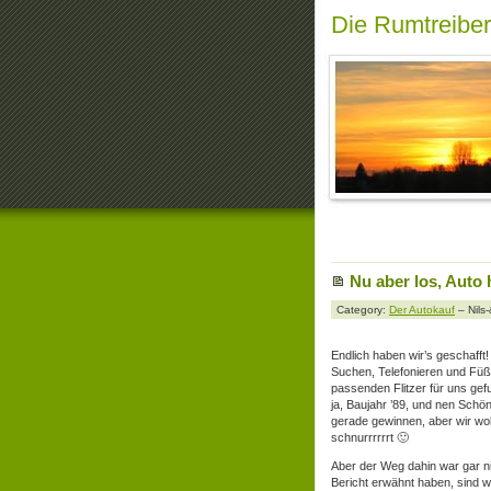
Die Rumtreibe
Nu aber los, Auto 
Category:
Der Autokauf
– Nils
Endlich haben wir’s geschafft!
Suchen, Telefonieren und Füß
passenden Flitzer für uns gef
ja, Baujahr ’89, und nen Schö
gerade gewinnen, aber wir wol
schnurrrrrrt 🙂
Aber der Weg dahin war gar nic
Bericht erwähnt haben, sind 