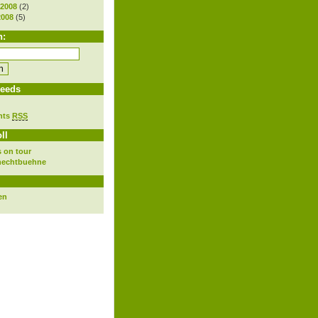
 2008
(2)
2008
(5)
h:
eeds
nts
RSS
ll
 on tour
nechtbuehne
en