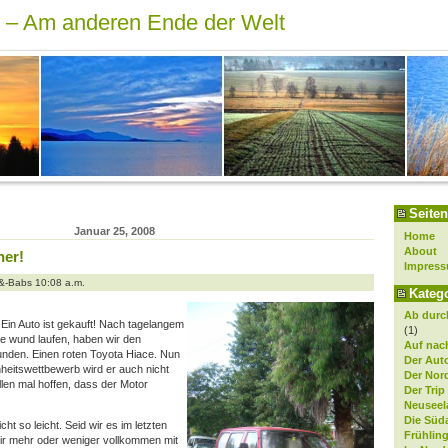
r – Am anderen Ende der Welt
Seiten
Januar 25, 2008
Home
About
her!
Impres
-&-Babs 10:08 a.m.
Kateg
Ab durch
 Ein Auto ist gekauft! Nach tagelangem
(1)
e wund laufen, haben wir den
Auf nach
unden. Einen roten Toyota Hiace. Nun
Der Aut
nheitswettbewerb wird er auch nicht
Der Nor
len mal hoffen, dass der Motor
Der Trip
Neuseel
Die Süd
ht so leicht. Seid wir es im letzten
Frühlin
wir mehr oder weniger vollkommen mit