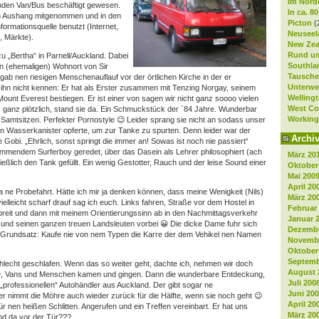
Im Nord
den Van/Bus beschäftigt gewesen.
In ca. 8
n Aushang mitgenommen und in den
Picton
(
nformationsquelle benutzt (Internet,
Neuseela
, Märkte).
New Zea
Rund um
u „Bertha“ in Parnell/Auckland. Dabei
Southla
n (ehemaligen) Wohnort von Sir
Tausche
gab nen riesigen Menschenauflauf vor der örtlichen Kirche in der er
Unterwe
e ihn nicht kennen: Er hat als Erster zusammen mit Tenzing Norgay, seinem
Welling
unt Everest bestiegen. Er ist einer von sagen wir nicht ganz soooo vielen
West Co
 ganz plötzlich, stand sie da. Ein Schmuckstück der `84 Jahre. Wunderbar
Working
Samtsitzen. Perfekter Pornostyle 😉 Leider sprang sie nicht an sodass unser
n Wasserkanister opferte, um zur Tanke zu spurten. Denn leider war der
Archi
Gobi. „Ehrlich, sonst springt die immer an! Sowas ist noch nie passiert“
ommendem Surferboy geredet, über das Dasein als Lehrer philosophiert (ach
März 20
ießlich den Tank gefüllt. Ein wenig Gestotter, Rauch und der leise Sound einer
Oktober
Mai 200
April 20
e Probefahrt. Hätte ich mir ja denken können, dass meine Wenigkeit (Nils)
März 20
ielleicht scharf drauf sag ich euch. Links fahren, Straße vor dem Hostel in
Februar
breit und dann mit meinem Orientierungssinn ab in den Nachmittagsverkehr
Januar 
und seinen ganzen treuen Landsleuten vorbei 😀 Die dicke Dame fuhr sich
Dezembe
em Grundsatz: Kaufe nie von nem Typen die Karre der dem Vehikel nen Namen
Novembe
Oktober
Septemb
hlecht geschlafen. Wenn das so weiter geht, dachte ich, nehmen wir doch
August 
age, Vans und Menschen kamen und gingen. Dann die wunderbare Entdeckung,
Juli 200
professionellen“ Autohändler aus Auckland. Der gibt sogar ne
Juni 20
er nimmt die Möhre auch wieder zurück für die Hälfte, wenn sie noch geht 😉
April 20
für nen heißen Schlitten. Angerufen und ein Treffen vereinbart. Er hat uns
März 20
nd da vor der Tür???