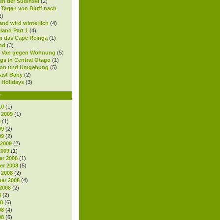
en der Südinsel
(2)
0 Tagen von Bluff nach
2)
nd wird winterlich
(4)
land Part 1
(4)
 das Cape Reinga
(1)
nd
(3)
 Van gegen Wohnung
(5)
gs in Central Otago
(1)
ton und Umgebung
(5)
ast Baby
(2)
 Holidays
(3)
v
10
(1)
 2009
(1)
9
(1)
09
(2)
09
(2)
 2009
(2)
2009
(1)
r 2008
(1)
r 2008
(5)
 2008
(2)
er 2008
(4)
2008
(2)
8
(2)
08
(6)
08
(4)
08
(6)