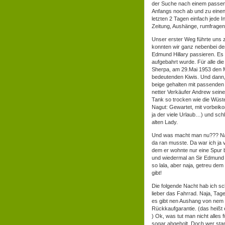
der Suche nach einem passen
Anfangs noch ab und zu eine
letzten 2 Tagen einfach jede I
Zeitung, Aushänge, rumfragen
Unser erster Weg führte uns z
konnten wir ganz nebenbei de
Edmund Hillary passieren. Es 
aufgebahrt wurde. Für alle di
Sherpa, am 29.Mai 1953 den Mo
bedeutenden Kiwis. Und dann,
beige gehalten mit passenden 
netter Verkäufer Andrew seine
Tank so trocken wie die Wüste 
Nagut: Gewartet, mit vorbeik
ja der viele Urlaub…) und schl
alten Lady.
Und was macht man nu??? Na n
da ran musste. Da war ich ja v
dem er wohnte nur eine Spur 
und wiedermal an Sir Edmund 
so lala, aber naja, getreu d
gibt!
Die folgende Nacht hab ich sc
lieber das Fahrrad. Naja, T
es gibt nen Aushang von nem „
Rückkaufgarantie. (das heißt 
) Ok, was tut man nicht alles 
sogar abgeholt. Doch wer sta