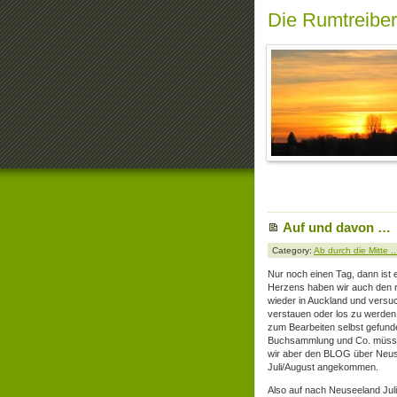
Die Rumtreibe
Auf und davon …
Category:
Ab durch die Mitte .
Nur noch einen Tag, dann ist
Herzens haben wir auch den r
wieder in Auckland und versu
verstauen oder los zu werden. 
zum Bearbeiten selbst gefund
Buchsammlung und Co. müssen 
wir aber den BLOG über Neuse
Juli/August angekommen.
Also auf nach Neuseeland Juli