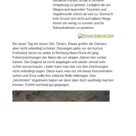
verdiente Portion Schlaf in sicherer
Umgebung zu gönnen. Lediglich die am
Wegesrand lauernden Touristen und
Vogelfreunde stören ab und zu. Dennoch
kein Grund sich nicht auf halbem Wege
immer ein wenig zu sonnen und für
Nahaufnahmen zu posieren.
Ein neuer Tag ein neues Ziel. Timaru. Etwas größer als Oamaru,
aber nicht unbedingt schöner. Deswegen gabs nur ein kurzes
Frühstück bevor es weiter in Richtung Maori Rock Art ging.
Felsenzeichnungen der Maori die vor einigen Jahren hier vorbei
kamen. Die Gegend ist recht abgelegen und wieder einmal sehr
schön anzuschauen. Leider kann man das von den Zeichnungen
nicht unbedingt sagen. Diese kann man nur mit etwas Konzentration
sehen und Oma sollte ihre stärkste Brille mitbringen. Den
„berühmten“ Vogelmann haben wir dann aber doch ausfindig machen
können. Puhhh nochmal gut gegangen.