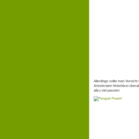
Allerdings sollte man Vorsich
Aristokraten hinterlässt übera
allzu viel passiert.