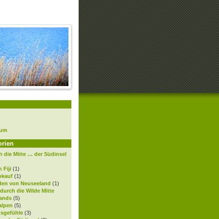
sum
orien
 die Mitte … der Südinsel
 Fiji
(1)
okauf
(1)
den von Neuseeland
(1)
 durch die Wilde Mitte
ands
(5)
alpen
(5)
gsgefühle
(3)