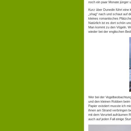
noch ein paar Monate jünger un
Kurz über Dunedin führt eine 
„shag“ nach und schaut auf d
kleines romantisches Plätzch
Natürlich ist es dort schön u
Man kommt zu den Vögeln. We
wieder bei der englischen Be
Wer bei der Vogelbeobachtung 
und den kleinen Robben beim
Papier existiert musste ich mi
ihnen am Strand verbringen b
mit dem Vorurteil aufräumen 
auch auf jeden Fall einige Stu