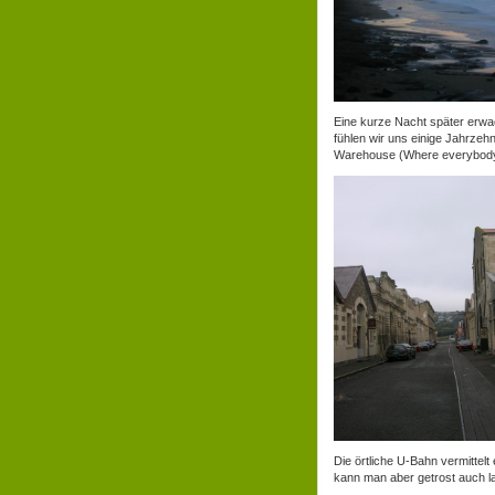
Eine kurze Nacht später erwac
fühlen wir uns einige Jahrzeh
Warehouse (Where everybody 
Die örtliche U-Bahn vermittel
kann man aber getrost auch l