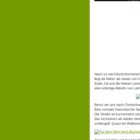
Nach so viel Glückshormonen 
liegt da Näher als etwas von 
Ende Juli und die kleinen Lämm
eine sofortige Abkehr von La
Bevor wir uns nach Christchu
Eine vormals französische Si
Die Straße ist kurvenreich u
das tut können wir wieder ei
schlengelt. Quasi ein Wolkens
Akaroa ist klein und beschaul