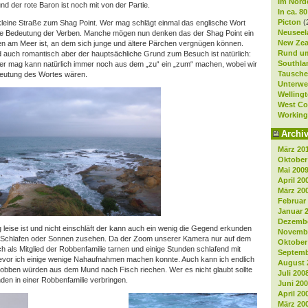
Im Nord
d der rote Baron ist noch mit von der Partie.
In ca. 8
Picton
(
kleine Straße zum Shag Point. Wer mag schlägt einmal das englische Wort
Neuseela
ie Bedeutung der Verben. Manche mögen nun denken das der Shag Point ein
New Zea
en am Meer ist, an dem sich junge und ältere Pärchen vergnügen können.
Rund um
nd auch romantisch aber der hauptsächliche Grund zum Besuch ist natürlich:
Southla
r mag kann natürlich immer noch aus dem „zu“ ein „zum“ machen, wobei wir
Tausche
deutung des Wortes wären.
Unterwe
Welling
West Co
Working
Archi
März 20
Oktober
Mai 200
April 20
März 20
Februar
Januar 
Dezembe
leise ist und nicht einschläft der kann auch ein wenig die Gegend erkunden
Novembe
 Schlafen oder Sonnen zusehen. Da der Zoom unserer Kamera nur auf dem
Oktober
ch als Mitglied der Robbenfamilie tarnen und einige Stunden schlafend mit
Septemb
evor ich einige wenige Nahaufnahmen machen konnte. Auch kann ich endlich
August 
Robben würden aus dem Mund nach Fisch riechen. Wer es nicht glaubt sollte
Juli 200
nden in einer Robbenfamilie verbringen.
Juni 20
April 20
März 20