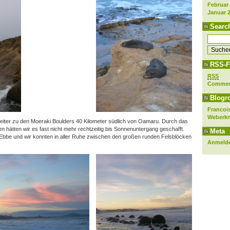
Februar
Januar 
Searc
RSS-F
RSS
Comme
Blogro
Francois
Weberk
eiter zu den Moeraki Boulders 40 Kilometer südlich von Oamaru. Durch das
n hätten wir es fast nicht mehr rechtzeitig bis Sonnenuntergang geschafft.
Meta
Ebbe und wir konnten in aller Ruhe zwischen den großen runden Felsblöcken
Anmeld