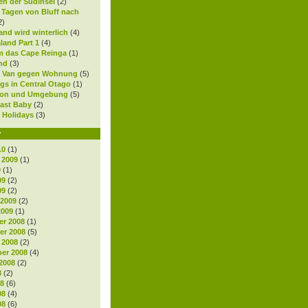
en der Südinsel
(2)
0 Tagen von Bluff nach
2)
nd wird winterlich
(4)
land Part 1
(4)
 das Cape Reinga
(1)
nd
(3)
 Van gegen Wohnung
(5)
gs in Central Otago
(1)
ton und Umgebung
(5)
ast Baby
(2)
 Holidays
(3)
v
10
(1)
 2009
(1)
9
(1)
09
(2)
09
(2)
 2009
(2)
2009
(1)
r 2008
(1)
r 2008
(5)
 2008
(2)
er 2008
(4)
2008
(2)
8
(2)
08
(6)
08
(4)
08
(6)