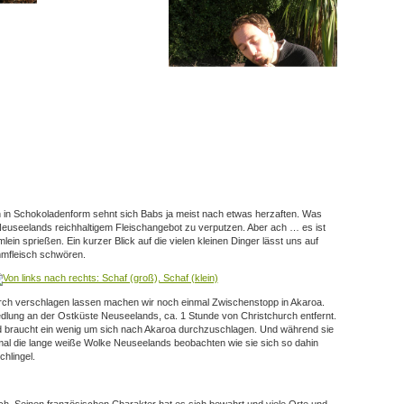
in Schokoladenform sehnt sich Babs ja meist nach etwas herzaften. Was
Neuseelands reichhaltigem Fleischangebot zu verputzen. Aber ach … es ist
lein sprießen. Ein kurzer Blick auf die vielen kleinen Dinger lässt uns auf
mmfleisch schwören.
rch verschlagen lassen machen wir noch einmal Zwischenstopp in Akaroa.
edlung an der Ostküste Neuseelands, ca. 1 Stunde von Christchurch entfernt.
nd braucht ein wenig um sich nach Akaroa durchzuschlagen. Und während sie
nmal die lange weiße Wolke Neuseelands beobachten wie sie sich so dahin
chlingel.
ich. Seinen französischen Charakter hat es sich bewahrt und viele Orte und