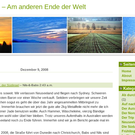
r – Am anderen Ende der Welt
Seiten
Dezember 9, 2008
Home
About
Impres
.. der Südinsel
– Nils-&-Babs 2:43 a.m.
Kateg
 es soweit. Wir verlassen Neuseeland und fliegen nach Sydney. Schweren
Ab durch
oten Baron vor einer Woche verkauft. Seitdem verbringen wir unsere Zeit
(1)
chen sogut es geht die über das Jahr angesammelten Mitbringsel zu
Auf nach
Immerhin brauchen wir jetzt die gute alte 2kg Metallfeile nicht mehr die ich
Der Aut
ener Jade benutzen wollte. Auch Hammer, Wäscheleine, vierzig Bändige
Der Nor
wohl oder übel hier bleiben. Trotz unseres Aufenthalts in Australien werden
Der Trip
eland noch zu Ende führen. Immerhin sind wir ja im Bericht gerade mal im
Neuseel
Die Süd
Frühlin
 2008, die Straße führt von Dunedin nach Christchurch, Babs und Nils sind