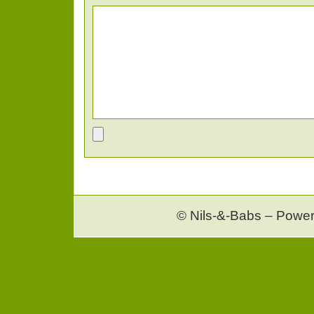
© Nils-&-Babs – Powe