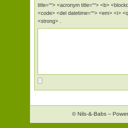
title=""> <acronym title=""> <b> <block
<code> <del datetime=""> <em> <i> <q 
<strong> .
© Nils-&-Babs – Powe