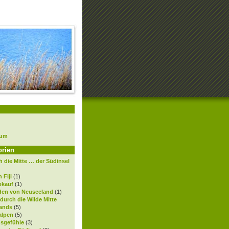
sum
orien
 die Mitte … der Südinsel
 Fiji
(1)
okauf
(1)
den von Neuseeland
(1)
 durch die Wilde Mitte
ands
(5)
alpen
(5)
gsgefühle
(3)