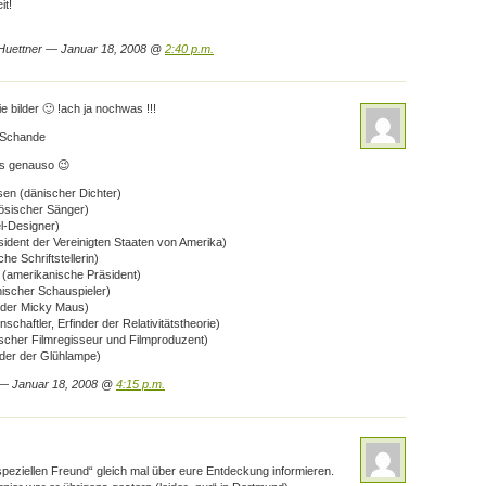
it!
Huettner — Januar 18, 2008 @
2:40 p.m.
e bilder 🙂 !ach ja nochwas !!!
e Schande
ts genauso 😉
sen (dänischer Dichter)
ösischer Sänger)
l-Designer)
ident der Vereinigten Staaten von Amerika)
che Schriftstellerin)
 (amerikanische Präsident)
ischer Schauspieler)
r der Micky Maus)
nschaftler, Erfinder der Relativitätstheorie)
tischer Filmregisseur und Filmproduzent)
der der Glühlampe)
 — Januar 18, 2008 @
4:15 p.m.
peziellen Freund“ gleich mal über eure Entdeckung informieren.