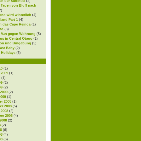
en der Südinsel
(2)
0 Tagen von Bluff nach
2)
nd wird winterlich
(4)
land Part 1
(4)
 das Cape Reinga
(1)
nd
(3)
 Van gegen Wohnung
(5)
gs in Central Otago
(1)
ton und Umgebung
(5)
ast Baby
(2)
 Holidays
(3)
v
10
(1)
 2009
(1)
9
(1)
09
(2)
09
(2)
 2009
(2)
2009
(1)
r 2008
(1)
r 2008
(5)
 2008
(2)
er 2008
(4)
2008
(2)
8
(2)
08
(6)
08
(4)
08
(6)