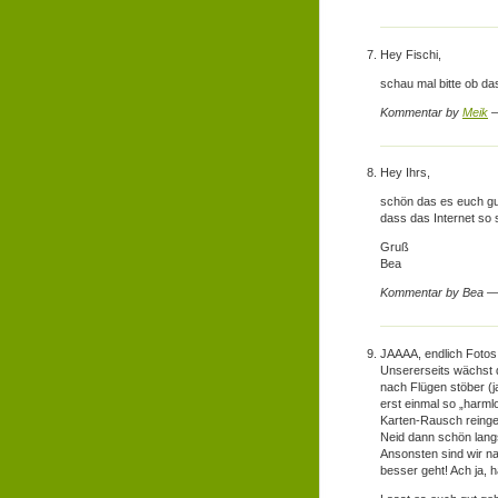
Hey Fischi,
schau mal bitte ob das
Kommentar by
Meik
—
Hey Ihrs,
schön das es euch gut
dass das Internet so 
Gruß
Bea
Kommentar by Bea —
JAAAA, endlich Fotos
Unsererseits wächst 
nach Flügen stöber (ja
erst einmal so „harml
Karten-Rausch reinges
Neid dann schön lan
Ansonsten sind wir n
besser geht! Ach ja, h