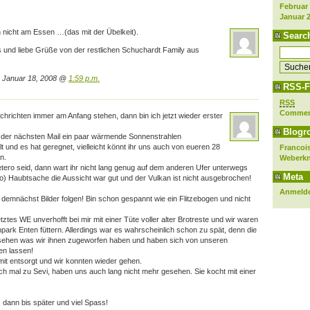
Februar
Januar 
ch nicht am Essen …(das mit der Übelkeit).
Searc
s und liebe Grüße von der restlichen Schuchardt Family aus
 Januar 18, 2008 @
1:59 p.m.
RSS-F
RSS
Comme
hrichten immer am Anfang stehen, dann bin ich jetzt wieder erster
Blogro
bei der nächsten Mail ein paar wärmende Sonnenstrahlen
lt und es hat geregnet, vielleicht könnt ihr uns auch von eueren 28
Francois
n.
Weberk
tero seid, dann wart ihr nicht lang genug auf dem anderen Ufer unterwegs
Meta
!:o) Haubtsache die Aussicht war gut und der Vulkan ist nicht ausgebrochen!
Anmeld
emnächst Bilder folgen! Bin schon gespannt wie ein Flitzebogen und nicht
tztes WE unverhofft bei mir mit einer Tüte voller alter Brotreste und wir waren
park Enten füttern. Allerdings war es wahrscheinlich schon zu spät, denn die
sehen was wir ihnen zugeworfen haben und haben sich von unseren
en lassen!
it entsorgt und wir konnten wieder gehen.
uch mal zu Sevi, haben uns auch lang nicht mehr gesehen. Sie kocht mit einer
 dann bis später und viel Spass!