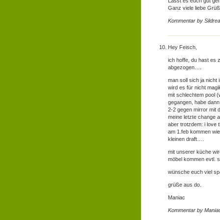
Lasst es euch gut ge
Ganz viele liebe Grü
Kommentar by Sildre
Hey Feisch,
ich hoffe, du hast es 
abgezogen….
man soll sich ja nicht
wird es für nicht mag
mit schlechtem pool (w
gegangen, habe dann 
2-2 gegen mirror mit 
meine letzte change a
aber trotzdem: i love
am 1.feb kommen wiede
kleinen draft….
mit unserer küche wir
möbel kommen evtl. 
wünsche euch viel sp
grüße aus do.
Maniac
Kommentar by Mania