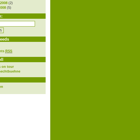
 2008
(2)
2008
(5)
h:
eeds
nts
RSS
ll
 on tour
nechtbuehne
en