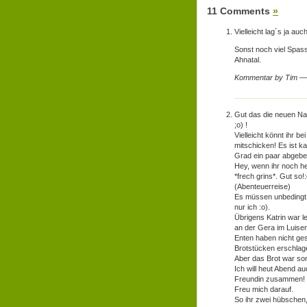
11 Comments
»
Vielleicht lag´s ja au
Sonst noch viel Spas
Ahnatal.
Kommentar by Tim —
Gut das die neuen Nac
;o) !
Vielleicht könnt ihr 
mitschicken! Es ist ka
Grad ein paar abgebe
Hey, wenn ihr noch he
*frech grins*. Gut so
(Abenteuerreise)
Es müssen unbedingt d
nur ich :o).
Übrigens Katrin war le
an der Gera im Luisen
Enten haben nicht ge
Brotstücken erschlag
Aber das Brot war som
Ich will heut Abend a
Freundin zusammen!
Freu mich darauf.
So ihr zwei hübschen,