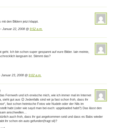
 mit den Bildern jetzt klappt.
 Januar 22, 2008 @
9:52 a.m.
 geht. Ich bin schon super gespannt auf eure Bilder. Iain meinte,
schrecklich langsam ist. Stimmt das?
 Januar 23, 2008 @
9:02 a.m.
!
das Fernweh und ich erwische mich, wie ich immer mal im Internet
, sieht gut aus 😉 Jedenfalls sind wir ja fast schon froh, dass ihr
ose“, fast schon heimische Fotos wie Nudeln oder der Nils im
tellt habt (oder wie sayd man bei euch: upgeloaded habt?) Das lässt den
gsam anschwellen…
atürlich auch froh, dass ihr gut angekommen seid und dass es Babs wieder
abt ihr schon ein auto gefunden(fragt sil)?