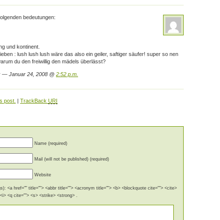
 folgenden bedeutungen:
g und kontinent.
eben : lush lush lush wäre das also ein geiler, saftiger säufer! super so nen
warum du den freiwillig den mädels überlässt?
k — Januar 24, 2008 @
2:52 p.m.
s post.
|
TrackBack
URI
Name (required)
Mail (will not be published) (required)
Website
): <a href="" title=""> <abbr title=""> <acronym title=""> <b> <blockquote cite=""> <cite>
i> <q cite=""> <s> <strike> <strong> .