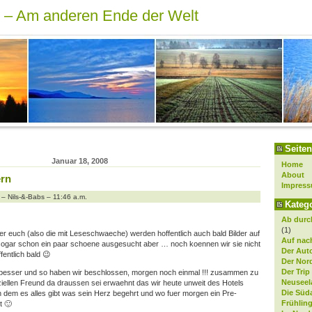
r – Am anderen Ende der Welt
Seiten
Januar 18, 2008
Home
About
ern
Impres
– Nils-&-Babs – 11:46 a.m.
Kateg
Ab durch
(1)
nter euch (also die mit Leseschwaeche) werden hoffentlich auch bald Bilder auf
Auf nach
 sogar schon ein paar schoene ausgesucht aber … noch koennen wir sie nicht
Der Aut
fentlich bald 😉
Der Nor
Der Trip
 besser und so haben wir beschlossen, morgen noch einmal !!! zusammen zu
Neuseel
iellen Freund da draussen sei erwaehnt das wir heute unweit des Hotels
Die Süd
 dem es alles gibt was sein Herz begehrt und wo fuer morgen ein Pre-
Frühlin
t 🙂