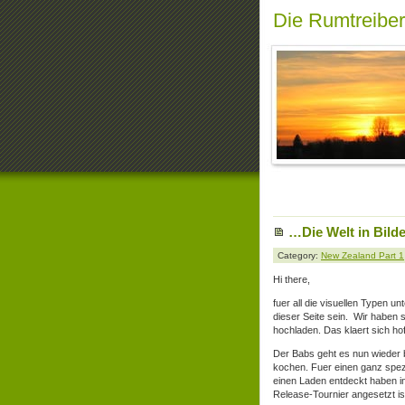
Die Rumtreibe
…Die Welt in Bild
Category:
New Zealand Part 1
Hi there,
fuer all die visuellen Typen u
dieser Seite sein. Wir haben
hochladen. Das klaert sich hof
Der Babs geht es nun wieder
kochen. Fuer einen ganz spez
einen Laden entdeckt haben in
Release-Tournier angesetzt is