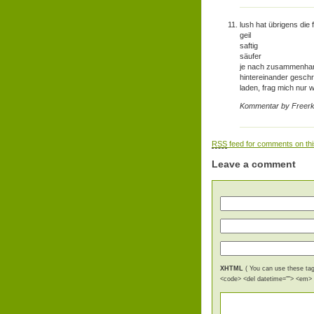
lush hat übrigens die
geil
saftig
säufer
je nach zusammenhan
hintereinander geschri
laden, frag mich nur 
Kommentar by Freer
RSS
feed for comments on thi
Leave a comment
XHTML
( You can use these tags
<code> <del datetime=""> <em> <