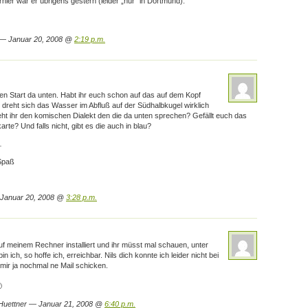
ier war er übrigens gestern (leider „nur“ in Dortmund).
 — Januar 20, 2008 @
2:19 p.m.
ten Start da unten. Habt ihr euch schon auf das auf dem Kopf
dreht sich das Wasser im Abfluß auf der Südhalbkugel wirklich
ht ihr den komischen Dialekt den die da unten sprechen? Gefällt euch das
te? Und falls nicht, gibt es die auch in blau?
…
 Spaß
 Januar 20, 2008 @
3:28 p.m.
uf meinem Rechner installiert und ihr müsst mal schauen, unter
n ich, so hoffe ich, erreichbar. Nils dich konnte ich leider nicht bei
mir ja nochmal ne Mail schicken.

Huettner — Januar 21, 2008 @
6:40 p.m.