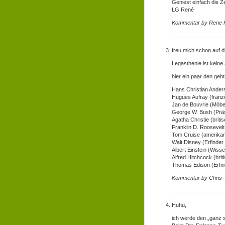
Geniest einfach die Ze
LG René
Kommentar by Rene 
freu mich schon auf di
Legasthenie ist kein
hier ein paar den geh
Hans Christian Ander
Hugues Aufray (franz
Jan de Bouvrie (Möbe
George W. Bush (Präs
Agatha Christie (britis
Franklin D. Roosevelt
Tom Cruise (amerikan
Walt Disney (Erfinde
Albert Einstein (Wisse
Alfred Hitchcock (bri
Thomas Edison (Erfin
Kommentar by Chris
Huhu,
ich werde den „ganz s