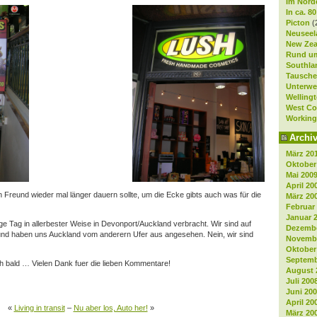
Im Nord
In ca. 8
Picton
(
Neuseela
New Zea
Rund um
Southla
Tausche
Unterwe
Welling
West Co
Working
Archi
März 20
Oktober
Mai 200
April 20
n Freund wieder mal länger dauern sollte, um die Ecke gibts auch was für die
März 20
Februar
Januar 
e Tag in allerbester Weise in Devonport/Auckland verbracht. Wir sind auf
Dezembe
 und haben uns Auckland vom anderern Ufer aus angesehen. Nein, wir sind
Novembe
Oktober
Septemb
ich bald … Vielen Dank fuer die lieben Kommentare!
August 
Juli 200
Juni 20
April 20
«
Living in transit
–
Nu aber los, Auto her!
»
März 20