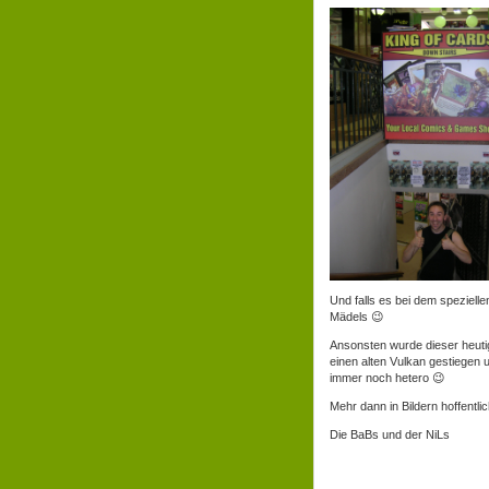
Und falls es bei dem spezielle
Mädels 😉
Ansonsten wurde dieser heutig
einen alten Vulkan gestiegen
immer noch hetero 😉
Mehr dann in Bildern hoffentl
Die BaBs und der NiLs