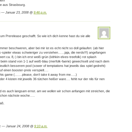
hen!
ße aus Strasbourg.
a — Januar 23, 2008 @
9:46 p.m.
zum Prerelease geschafft. So wie ich dich kenne hast du sie alle
 immer beschweren, aber bei mir ist es echt nicht so doll gelaufen: (ab hier
ik-spieler etwas schwieriger zu verstehen……jaja, die nerds!!!) angefangen
ert ca. 8,-) bin ich erst weiß-grün (kithkin-elves-treefolk) rot splash
beim stand von 1-1 auf weiß-blau (merfolk-faerie) gewechselt und nach dem
deutlich besserem pool (sower of temptations hat jeweils das spiel gedreht)
uf einen booster-preis verspielt….
 this game (…….please, don’t take it away from me…..)
r 4 kisten mit jeweils 36 tütchen heißer ware…. fehlt nur der nils für nen
d es auch langsam ernst. am we wollen wir schon anfangen mit streichen, die
schon nächste woche…..
aß.
c — Januar 24, 2008 @
9:10 a.m.