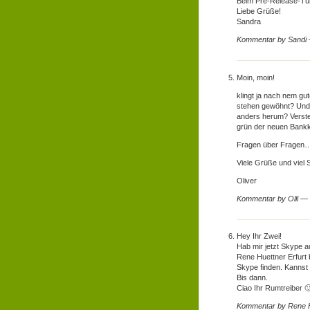
Beim Pre-Release-Turn
Liebe Grüße!
Sandra
Kommentar by Sandi
Moin, moin!
klingt ja nach nem gu
stehen gewöhnt? Und 
anders herum? Verste
grün der neuen Bankkar
Fragen über Fragen
Viele Grüße und viel
Oliver
Kommentar by Olli —
Hey Ihr Zwei!
Hab mir jetzt Skype a
Rene Huettner Erfurt bi
Skype finden. Kannst 
Bis dann.
Ciao Ihr Rumtreiber 
Kommentar by Rene 