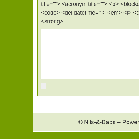
title=""> <acronym title=""> <b> <block
<code> <del datetime=""> <em> <i> <q 
<strong> .
© Nils-&-Babs – Powe