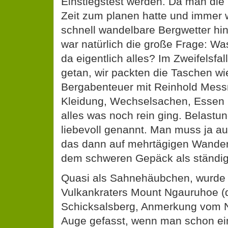
Einstiegstest werden. Da man die
Zeit zum planen hatte und immer 
schnell wandelbare Bergwetter hi
war natürlich die große Frage: W
da eigentlich alles? Im Zweifelsfal
getan, wir packten die Taschen wie
Bergabenteuer mit Reinhold Mess
Kleidung, Wechselsachen, Essen
alles was noch rein ging. Belastu
liebevoll genannt. Man muss ja a
das dann auf mehrtägigen Wander
dem schweren Gepäck als ständige
Quasi als Sahnehäubchen, wurde 
Vulkankraters Mount Ngauruhoe 
Schicksalsberg, Anmerkung vom Ne
Auge gefasst, wenn man schon ein